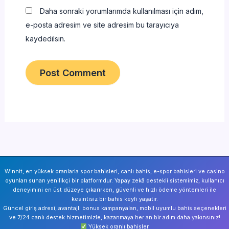
Daha sonraki yorumlarımda kullanılması için adım,
e-posta adresim ve site adresim bu tarayıcıya
kaydedilsin.
Winnit, en yüksek oranlarla spor bahisleri, canlı bahis, e-spor bahisleri ve casino
oyunları sunan yenilikçi bir platformdur. Yapay zekâ destekli sistemimiz, kullanıcı
deneyimini en üst düzeye çıkarırken, güvenli ve hızlı ödeme yöntemleri ile
kesintisiz bir bahis keyfi yaşatır.
Güncel giriş adresi, avantajlı bonus kampanyaları, mobil uyumlu bahis seçenekleri
ve 7/24 canlı destek hizmetimizle, kazanmaya her an bir adım daha yakınsınız!
Yüksek oranlı bahisler