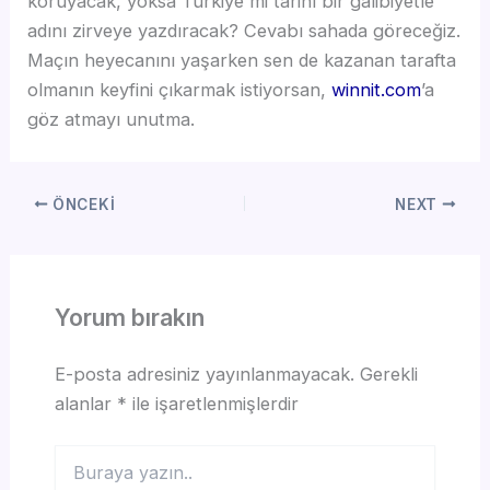
koruyacak, yoksa Türkiye mi tarihî bir galibiyetle
adını zirveye yazdıracak? Cevabı sahada göreceğiz.
Maçın heyecanını yaşarken sen de kazanan tarafta
olmanın keyfini çıkarmak istiyorsan,
winnit.com
’a
göz atmayı unutma.
ÖNCEKI
NEXT
Yorum bırakın
E-posta adresiniz yayınlanmayacak.
Gerekli
alanlar
*
ile işaretlenmişlerdir
Buraya
yazın..