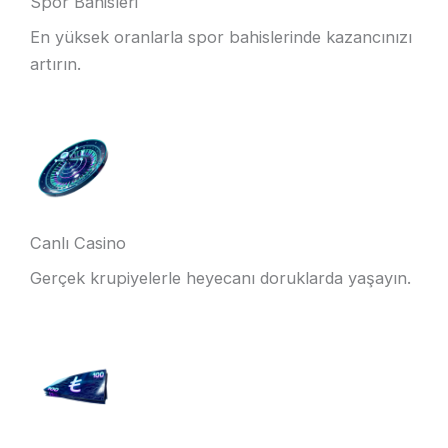
Spor Bahisleri
En yüksek oranlarla spor bahislerinde kazancınızı
artırın.
Canlı Casino
Gerçek krupiyelerle heyecanı doruklarda yaşayın.