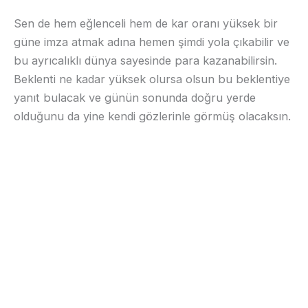
Sen de hem eğlenceli hem de kar oranı yüksek bir
güne imza atmak adına hemen şimdi yola çıkabilir ve
bu ayrıcalıklı dünya sayesinde para kazanabilirsin.
Beklenti ne kadar yüksek olursa olsun bu beklentiye
yanıt bulacak ve günün sonunda doğru yerde
olduğunu da yine kendi gözlerinle görmüş olacaksın.