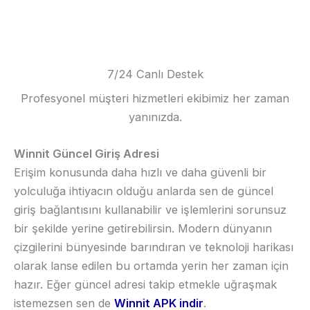
7/24 Canlı Destek
Profesyonel müşteri hizmetleri ekibimiz her zaman
yanınızda.
Winnit Güncel Giriş Adresi
Erişim konusunda daha hızlı ve daha güvenli bir
yolculuğa ihtiyacın olduğu anlarda sen de güncel
giriş bağlantısını kullanabilir ve işlemlerini sorunsuz
bir şekilde yerine getirebilirsin. Modern dünyanın
çizgilerini bünyesinde barındıran ve teknoloji harikası
olarak lanse edilen bu ortamda yerin her zaman için
hazır. Eğer güncel adresi takip etmekle uğraşmak
istemezsen sen de
Winnit APK indir
.