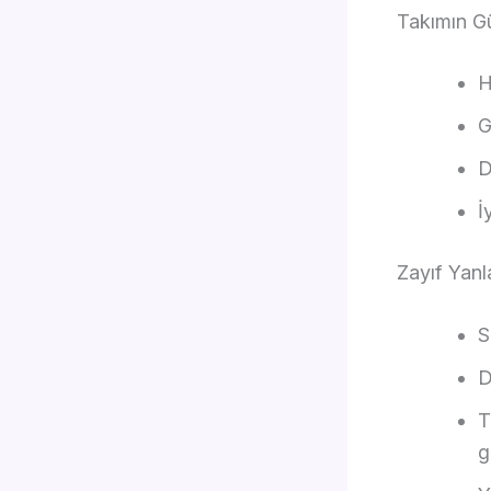
Takımın Gü
H
G
D
İ
Zayıf Yanl
S
D
T
g