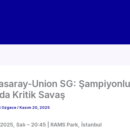
asaray-Union SG: Şampiyonl
da Kritik Savaş
t Ozgece
/
Kasım 20, 2025
2025, Salı – 20:45 | RAMS Park, İstanbul