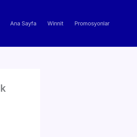
Ana Sayfa
Winnit
Promosyonlar
uk