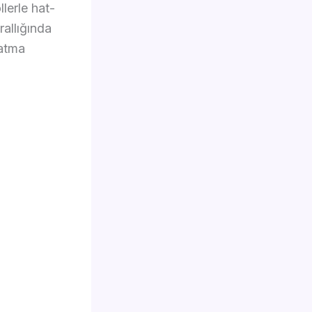
lerle hat-
rallığında
 atma