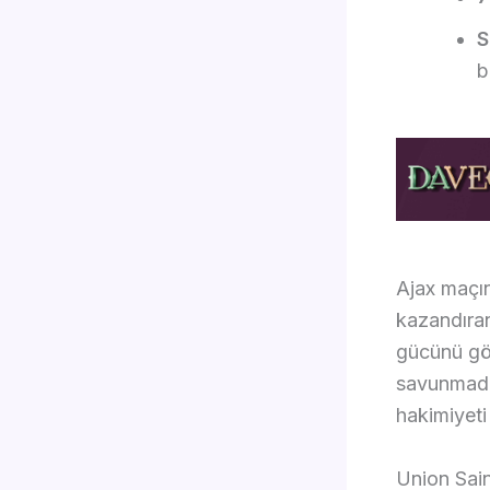
S
b
Ajax maçın
kazandıran 
gücünü gö
savunmadak
hakimiyeti
Union Sai