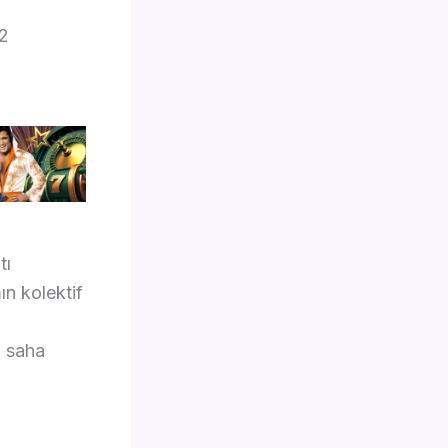
 2
tı
ın kolektif
a saha