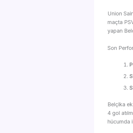
Union Sain
maçta PSV
yapan Belç
Son Perfo
P
S
S
Belçika ek
4 gol atıl
hücumda is