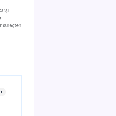
karşı
nı
r süreçten
SE