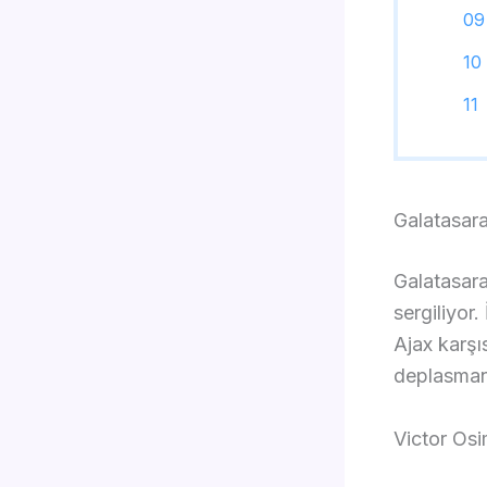
Galatasara
Galatasara
sergiliyor
Ajax karşıs
deplasman
Victor Os