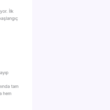
or. İlk
başlangıç
ayıp
amında tam
da hem