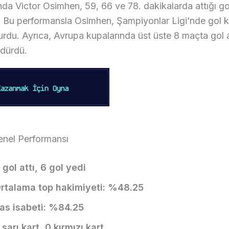
da Victor Osimhen, 59, 66 ve 78. dakikalarda attığı gol
ı. Bu performansla Osimhen, Şampiyonlar Ligi’nde gol k
urdu. Ayrıca, Avrupa kupalarında üst üste 8 maçta gol
rdürdü.
enel Performansı
 gol attı, 6 gol yedi
rtalama top hakimiyeti: %48.25
as isabeti: %84.25
 sarı kart, 0 kırmızı kart