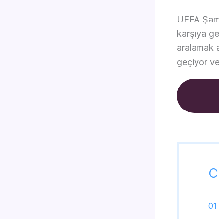
UEFA Şampi
karşıya gel
aralamak a
geçiyor ve
C