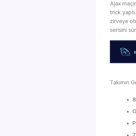
Ajax maçın
trick yapt
zirveye ot
serisini sü
Takımın G
8
O
P
7