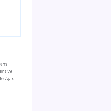
mans
limt ve
kle Ajax