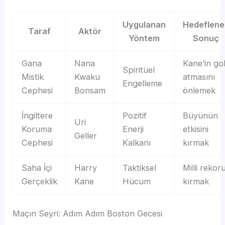
Uygulanan
Hedeflene
Taraf
Aktör
Yöntem
Sonuç
Gana
Nana
Kane’in go
Spiritüel
Mistik
Kwaku
atmasını
Engelleme
Cephesi
Bonsam
önlemek
İngiltere
Pozitif
Büyünün
Uri
Koruma
Enerji
etkisini
Geller
Cephesi
Kalkanı
kırmak
Saha İçi
Harry
Taktiksel
Milli rekor
Gerçeklik
Kane
Hücum
kırmak
Maçın Seyri: Adım Adım Boston Gecesi