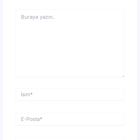
Buraya
yazın..
İsim*
E-
Posta*