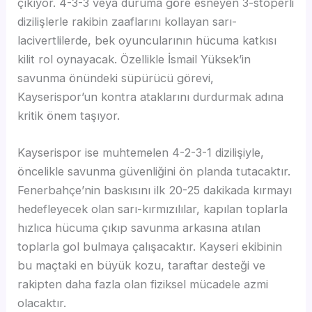
çıkıyor. 4-3-3 veya duruma göre esneyen 3-stoperli
dizilişlerle rakibin zaaflarını kollayan sarı-
lacivertlilerde, bek oyuncularının hücuma katkısı
kilit rol oynayacak. Özellikle İsmail Yüksek’in
savunma önündeki süpürücü görevi,
Kayserispor’un kontra ataklarını durdurmak adına
kritik önem taşıyor.
Kayserispor ise muhtemelen 4-2-3-1 dizilişiyle,
öncelikle savunma güvenliğini ön planda tutacaktır.
Fenerbahçe’nin baskısını ilk 20-25 dakikada kırmayı
hedefleyecek olan sarı-kırmızılılar, kapılan toplarla
hızlıca hücuma çıkıp savunma arkasına atılan
toplarla gol bulmaya çalışacaktır. Kayseri ekibinin
bu maçtaki en büyük kozu, taraftar desteği ve
rakipten daha fazla olan fiziksel mücadele azmi
olacaktır.