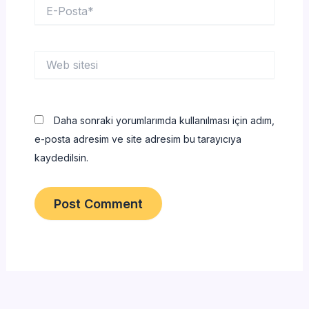
E-
Posta*
Web
sitesi
Daha sonraki yorumlarımda kullanılması için adım,
e-posta adresim ve site adresim bu tarayıcıya
kaydedilsin.