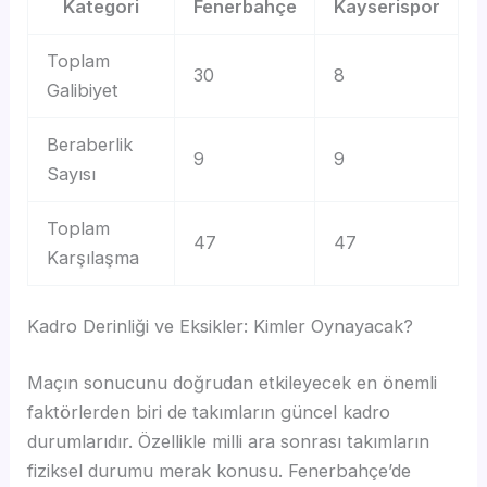
Kategori
Fenerbahçe
Kayserispor
Toplam
30
8
Galibiyet
Beraberlik
9
9
Sayısı
Toplam
47
47
Karşılaşma
Kadro Derinliği ve Eksikler: Kimler Oynayacak?
Maçın sonucunu doğrudan etkileyecek en önemli
faktörlerden biri de takımların güncel kadro
durumlarıdır. Özellikle milli ara sonrası takımların
fiziksel durumu merak konusu. Fenerbahçe’de