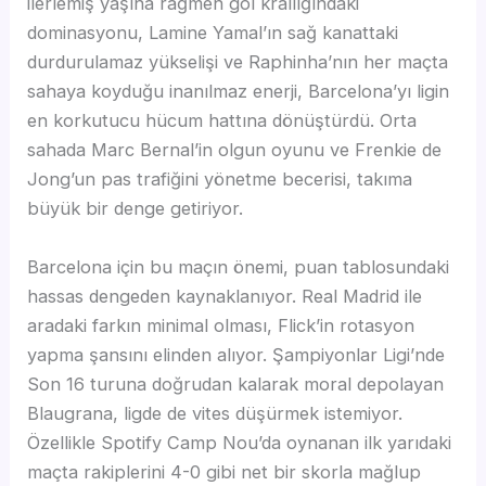
ilerlemiş yaşına rağmen gol krallığındaki
dominasyonu, Lamine Yamal’ın sağ kanattaki
durdurulamaz yükselişi ve Raphinha’nın her maçta
sahaya koyduğu inanılmaz enerji, Barcelona’yı ligin
en korkutucu hücum hattına dönüştürdü. Orta
sahada Marc Bernal’in olgun oyunu ve Frenkie de
Jong’un pas trafiğini yönetme becerisi, takıma
büyük bir denge getiriyor.
Barcelona için bu maçın önemi, puan tablosundaki
hassas dengeden kaynaklanıyor. Real Madrid ile
aradaki farkın minimal olması, Flick’in rotasyon
yapma şansını elinden alıyor. Şampiyonlar Ligi’nde
Son 16 turuna doğrudan kalarak moral depolayan
Blaugrana, ligde de vites düşürmek istemiyor.
Özellikle Spotify Camp Nou’da oynanan ilk yarıdaki
maçta rakiplerini 4-0 gibi net bir skorla mağlup