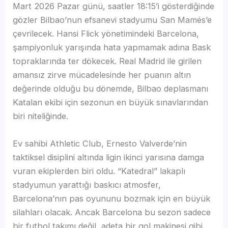
Mart 2026 Pazar günü, saatler 18:15’i gösterdiğinde
gözler Bilbao’nun efsanevi stadyumu San Mamés’e
çevrilecek. Hansi Flick yönetimindeki Barcelona,
şampiyonluk yarışında hata yapmamak adına Bask
topraklarında ter dökecek. Real Madrid ile girilen
amansız zirve mücadelesinde her puanın altın
değerinde olduğu bu dönemde, Bilbao deplasmanı
Katalan ekibi için sezonun en büyük sınavlarından
biri niteliğinde.
Ev sahibi Athletic Club, Ernesto Valverde’nin
taktiksel disiplini altında ligin ikinci yarısına damga
vuran ekiplerden biri oldu. “Katedral” lakaplı
stadyumun yarattığı baskıcı atmosfer,
Barcelona’nın pas oyununu bozmak için en büyük
silahları olacak. Ancak Barcelona bu sezon sadece
bir futbol takımı değil, adeta bir gol makinesi gibi