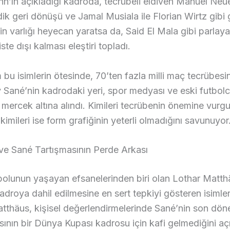
’ın açıkladığı kadroda, tecrübeli eldiven Manuel Neue
k geri dönüşü ve Jamal Musiala ile Florian Wirtz gibi
in varlığı heyecan yaratsa da, Said El Mala gibi parlay
iste dışı kalması eleştiri topladı.
bu isimlerin ötesinde, 70’ten fazla milli maç tecrübesi
 Sané’nin kadrodaki yeri, spor medyası ve eski futbolc
 mercek altına alındı. Kimileri tecrübenin önemine vurg
kimileri ise form grafiğinin yeterli olmadığını savunuyor
ve Sané Tartışmasının Perde Arkası
olunun yaşayan efsanelerinden biri olan Lothar Matth
adroya dahil edilmesine en sert tepkiyi gösteren isimle
atthäus, kişisel değerlendirmelerinde Sané’nin son dö
ının bir Dünya Kupası kadrosu için kafi gelmediğini aç