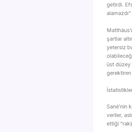
getirdi. E
alamazdı” 
Matthäus’u
şartlar alt
yetersiz b
olabileceğ
üst düzey 
gerektiren
İstatistikl
Sané’nin k
veriler, a
ettiği “rak