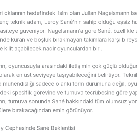
ri oklarının hedefindeki isim olan Julian Nagelsmann is
enç teknik adam, Leroy Sané’nin sahip olduğu eşsiz hı
pasiteye güveniyor. Nagelsmann’a göre Sané, özellikl
rinde kuran ve boşluk bırakmayan takımlara karşı bireys
e kilit açabilecek nadir oyunculardan biri.
n, oyuncusuyla arasındaki iletişimin çok güçlü olduğu
 olarak en üst seviyeye taşıyabileceğini belirtiyor. Tekn
o mühendisliği sadece o anki form durumuna değil, oy
ndeki spesifik görevine ve turnuva tecrübesine göre yapı
n, turnuva sonunda Sané hakkındaki tüm olumsuz yor
ülere bırakacağından emin görünüyor.
ay Cephesinde Sané Beklentisi