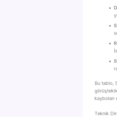
D
y
S
s
R
İ
S
r
Bu tablo, S
görüştekil
kaybolan o
Teknik Di