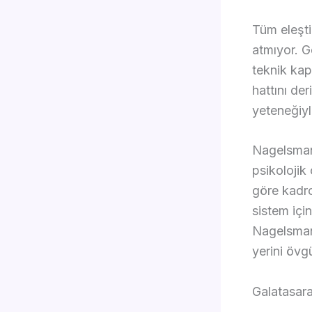
Tüm eleşti
atmıyor. G
teknik ka
hattını de
yeteneğiyl
Nagelsman
psikolojik
göre kadr
sistem içi
Nagelsman
yerini övg
Galatasar