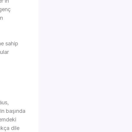
r’in
 genç
an
ne sahip
ular
u
.
äus,
rin başında
nemdeki
ıkça dile