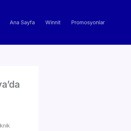
Ana Sayfa
Winnit
Promosyonlar
ya’da
eknik