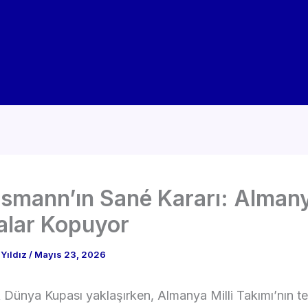
smann’ın Sané Kararı: Alman
nalar Kopuyor
Yıldız
/
Mayıs 23, 2026
Dünya Kupası yaklaşırken, Almanya Milli Takımı’nın t