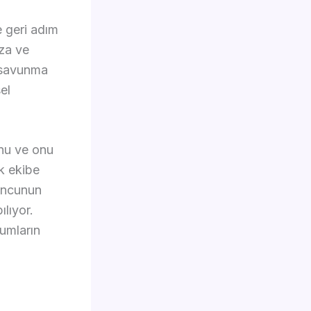
e geri adım
za ve
e savunma
el
nu ve onu
ik ekibe
uncunun
lıyor.
umların