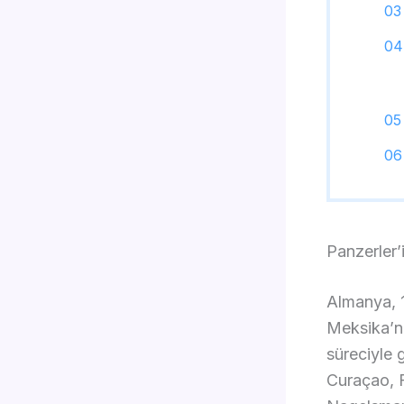
Panzerler’
Almanya, 1
Meksika’nı
süreciyle 
Curaçao, F