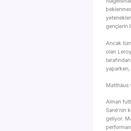
Nagelsmann
beklenmedi
yetenekler
gençlerin l
Ancak tüm 
olan Leroy
tarafından
yaparken, 
Matthäus 
Alman futb
Sané’nin k
geliyor. M
performans