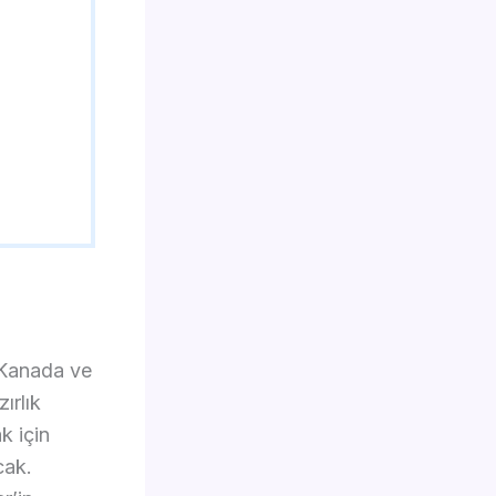
 Kanada ve
ırlık
k için
cak.