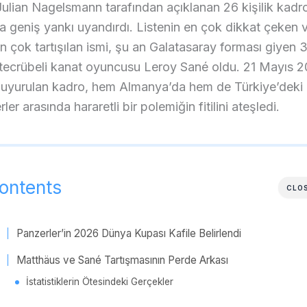
Julian Nagelsmann tarafından açıklanan 26 kişilik kadro
 geniş yankı uyandırdı. Listenin en çok dikkat çeken 
n çok tartışılan ismi, şu an Galatasaray forması giyen 
 tecrübeli kanat oyuncusu Leroy Sané oldu. 21 Mayıs 
 duyurulan kadro, hem Almanya’da hem de Türkiye’deki
ler arasında hararetli bir polemiğin fitilini ateşledi.
ontents
CLO
Panzerler’in 2026 Dünya Kupası Kafile Belirlendi
Matthäus ve Sané Tartışmasının Perde Arkası
İstatistiklerin Ötesindeki Gerçekler