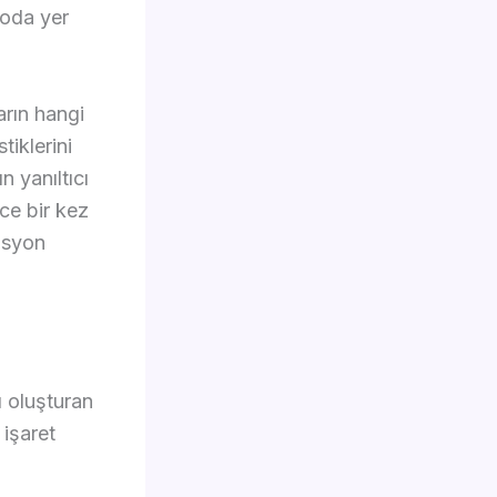
roda yer
arın hangi
tiklerini
n yanıltıcı
ce bir kez
asyon
ı oluşturan
 işaret