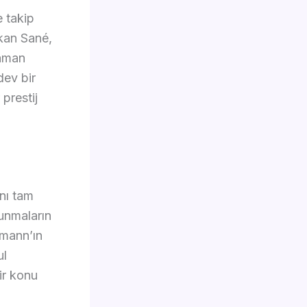
e takip
ıkan Sané,
zaman
dev bir
prestij
ını tam
unmaların
smann’ın
ul
ir konu