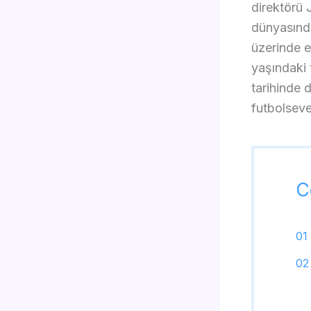
direktörü 
dünyasında
üzerinde e
yaşındaki
tarihinde
futbolsever
C