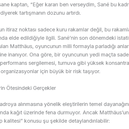
fsane kaptan, “Eğer kararı ben verseydim, Sané bu kad
diyerek tartışmanın dozunu artırdı.
n itiraz noktası sadece kuru rakamlar değil, bu rakaml
ında elde edildiğiyle ilgili. Sané’nin son dönemdeki istatis
ulan Matthäus, oyuncunun milli formayla parladığı anları
ine inanıyor. Ona göre, bir oyuncunun yedi maçta sade
performans sergilemesi, turnuva gibi yüksek konsantr
 organizasyonlar için büyük bir risk taşıyor.
erin Ötesindeki Gerçekler
adroya alınmasına yönelik eleştirilerin temel dayanağın
slında kağıt üzerinde fena durmuyor. Ancak Matthäus’un
ip kalitesi” konusu şu şekilde detaylandırılabilir: