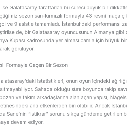
 ise Galatasaray taraftarları bu süreci büyük bir dikkatl
çtiğimiz sezon sarı-kırmızılı formayla 43 resmi maça ç
ol ve 9 asistle tamamladı. İstanbul’daki performansı 
tirilse de, bir Galatasaray oyuncusunun Almanya gibi 
ya Kupası kadrosunda yer alması camia için büyük bir 
arak görülüyor.
zılı Formayla Geçen Bir Sezon
latasaray’daki istatistikleri, onun oyun içindeki ağırlığ
sıtmayabiliyor. Sahada olduğu süre boyunca rakip sav
bozan ve takım arkadaşlarına alan açan yapısı, Nagel
 etmesindeki ana etkenlerden biri olabilir. Ancak İstanb
da Sané’nin “istikrar” sorunu sıkça gündeme getirilen b
lmaya devam ediyor.