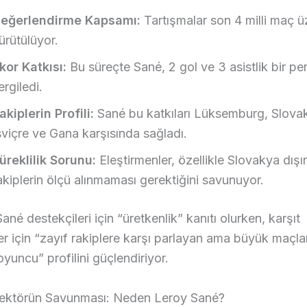
eğerlendirme Kapsamı:
Tartışmalar son 4 milli maç ü
ürütülüyor.
kor Katkısı:
Bu süreçte Sané, 2 gol ve 3 asistlik bir p
ergiledi.
akiplerin Profili:
Sané bu katkıları Lüksemburg, Slova
sviçre ve Gana karşısında sağladı.
üreklilik Sorunu:
Eleştirmenler, özellikle Slovakya dışı
akiplerin ölçü alınmaması gerektiğini savunuyor.
ané destekçileri için “üretkenlik” kanıtı olurken, karşıt
er için “zayıf rakiplere karşı parlayan ama büyük maçl
yuncu” profilini güçlendiriyor.
rektörün Savunması: Neden Leroy Sané?