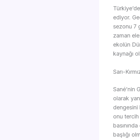
Türkiye’de
ediyor. Ge
sezonu 7 g
zaman eleş
ekolün Dün
kaynağı ol
Sarı-Kırmı
Sané’nin Ga
olarak yan
dengesini 
onu tercih
basınında 
başlığı o