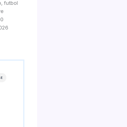
, futbol
ve
30
2026
SE