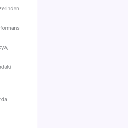
zerinden
erformans
kya,
ndaki
arda