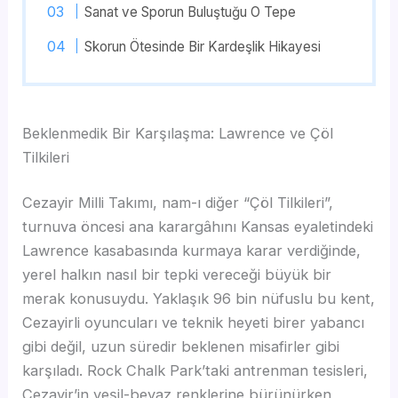
Sanat ve Sporun Buluştuğu O Tepe
Skorun Ötesinde Bir Kardeşlik Hikayesi
Beklenmedik Bir Karşılaşma: Lawrence ve Çöl
Tilkileri
Cezayir Milli Takımı, nam-ı diğer “Çöl Tilkileri”,
turnuva öncesi ana karargâhını Kansas eyaletindeki
Lawrence kasabasında kurmaya karar verdiğinde,
yerel halkın nasıl bir tepki vereceği büyük bir
merak konusuydu. Yaklaşık 96 bin nüfuslu bu kent,
Cezayirli oyuncuları ve teknik heyeti birer yabancı
gibi değil, uzun süredir beklenen misafirler gibi
karşıladı. Rock Chalk Park’taki antrenman tesisleri,
Cezayir’in yeşil-beyaz renklerine bürünürken,