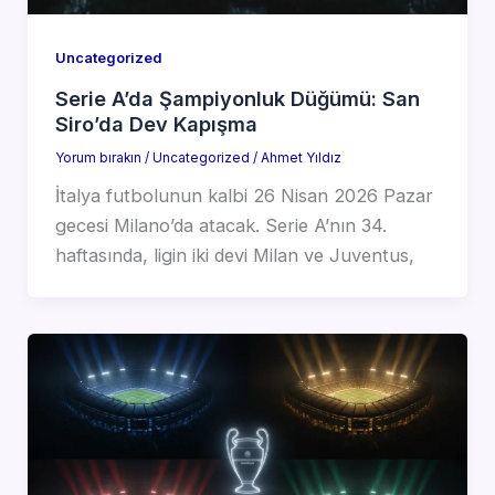
Uncategorized
Serie A’da Şampiyonluk Düğümü: San
Siro’da Dev Kapışma
Yorum bırakın
/
Uncategorized
/
Ahmet Yıldız
İtalya futbolunun kalbi 26 Nisan 2026 Pazar
gecesi Milano’da atacak. Serie A’nın 34.
haftasında, ligin iki devi Milan ve Juventus,