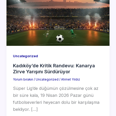
Uncategorized
Kadıköy’de Kritik Randevu: Kanarya
Zirve Yarışını Sürdürüyor
Yorum bırakın
/
Uncategorized
/
Ahmet Yıldız
Süper Lig’de düğümün çözülmesine çok az
bir süre kala, 19 Nisan 2026 Pazar günü
futbolseverleri heyecan dolu bir karşılaşma
bekliyor. […]