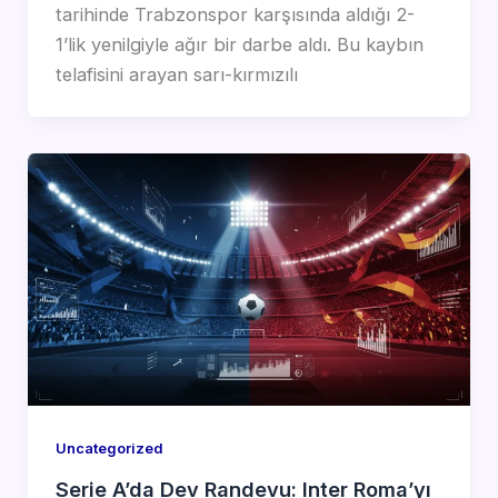
tarihinde Trabzonspor karşısında aldığı 2-
1’lik yenilgiyle ağır bir darbe aldı. Bu kaybın
telafisini arayan sarı-kırmızılı
Uncategorized
Serie A’da Dev Randevu: Inter Roma’yı