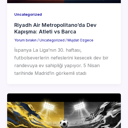
Uncategorized
Riyadh Air Metropolitano’da Dev
Kapışma: Atleti vs Barca
Yorum bırakın
/
Uncategorized
/
Mujdat Ozgece
İspanya La Liga’nın 30. haftası,
futbolseverlerin nefeslerini kesecek dev bir
randevuya ev sahipliği yapıyor. 5 Nisan
tarihinde Madrid’in görkemli stadı