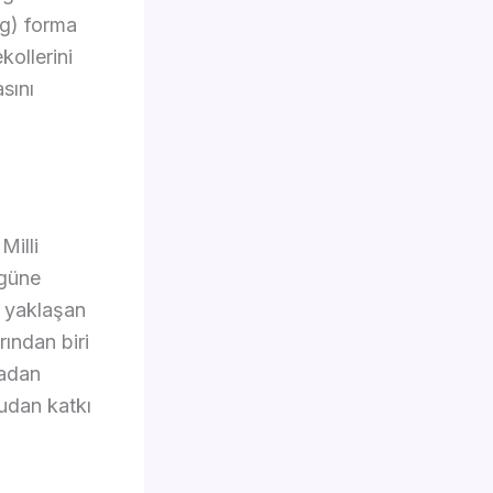
ig) forma
kollerini
asını
Milli
ugüne
, yaklaşan
ından biri
kadan
udan katkı