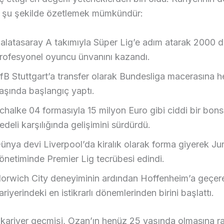
nı şu şekilde özetlemek mümkündür:
alatasaray A takımıyla Süper Lig’e adım atarak 2000 d
rofesyonel oyuncu ünvanını kazandı.
fB Stuttgart’a transfer olarak Bundesliga macerasına 
aşında başlangıç yaptı.
chalke 04 formasıyla 15 milyon Euro gibi ciddi bir bons
edeli karşılığında gelişimini sürdürdü.
ünya devi Liverpool’da kiralık olarak forma giyerek J
önetiminde Premier Lig tecrübesi edindi.
orwich City deneyiminin ardından Hoffenheim’a geçer
ariyerindeki en istikrarlı dönemlerinden birini başlattı.
 kariyer geçmişi, Ozan’ın henüz 25 yaşında olmasına 