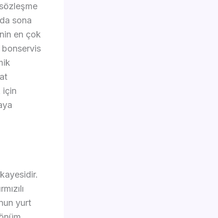
, sözleşme
nda sona
nin en çok
 bonservis
mik
at
 için
aya
kayesidir.
mızılı
nun yurt
 dönüm