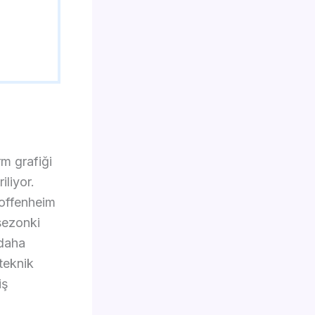
m grafiği
iliyor.
Hoffenheim
sezonki
 daha
teknik
iş