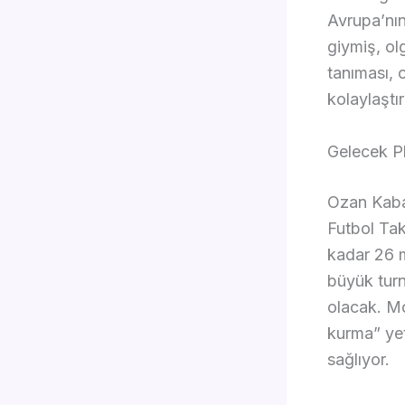
Avrupa’nın
giymiş, ol
tanıması, o
kolaylaştı
Gelecek Pl
Ozan Kabak
Futbol Tak
kadar 26 
büyük turn
olacak. M
kurma” yet
sağlıyor.