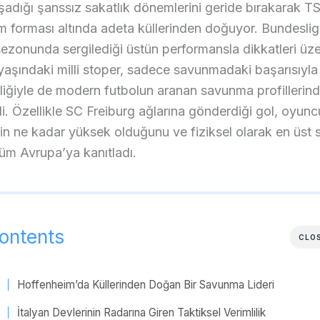
adığı şanssız sakatlık dönemlerini geride bırakarak T
 forması altında adeta küllerinden doğuyor. Bundeslig
zonunda sergilediği üstün performansla dikkatleri üze
aşındaki milli stoper, sadece savunmadaki başarısıyla 
liğiyle de modern futbolun aranan savunma profillerind
di. Özellikle SC Freiburg ağlarına gönderdiği gol, oyun
n ne kadar yüksek olduğunu ve fiziksel olarak en üst 
 tüm Avrupa’ya kanıtladı.
ontents
CLO
Hoffenheim’da Küllerinden Doğan Bir Savunma Lideri
İtalyan Devlerinin Radarına Giren Taktiksel Verimlilik