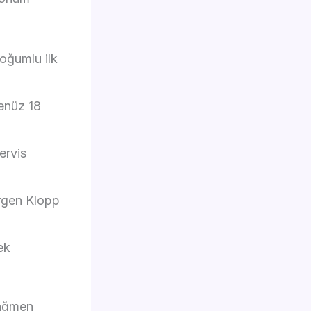
oğumlu ilk
henüz 18
ervis
urgen Klopp
ek
rağmen