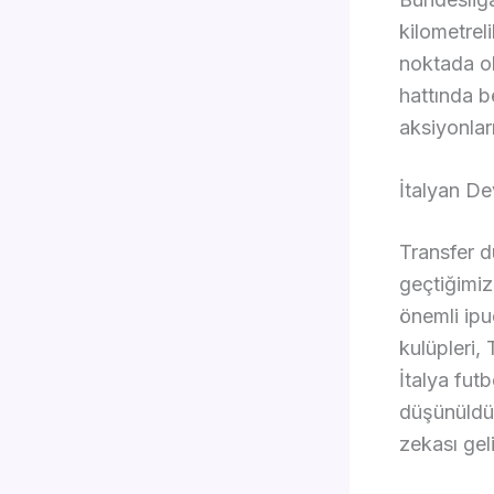
kilometrel
noktada o
hattında 
aksiyonlar
İtalyan De
Transfer d
geçtiğimiz
önemli ipu
kulüpleri,
İtalya fut
düşünüldü
zekası gel