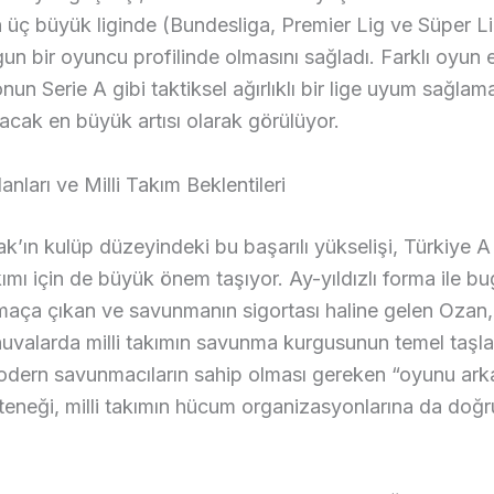
 üç büyük liginde (Bundesliga, Premier Lig ve Süper L
gun bir oyuncu profilinde olmasını sağladı. Farklı oyun e
nun Serie A gibi taktiksel ağırlıklı bir lige uyum sağlam
racak en büyük artısı olarak görülüyor.
anları ve Milli Takım Beklentileri
’ın kulüp düzeyindeki bu başarılı yükselişi, Türkiye A 
ımı için de büyük önem taşıyor. Ay-yıldızlı forma ile b
maça çıkan ve savunmanın sigortası haline gelen Ozan
uvalarda milli takımın savunma kurgusunun temel taşlar
odern savunmacıların sahip olması gereken “oyunu ar
eneği, milli takımın hücum organizasyonlarına da doğr