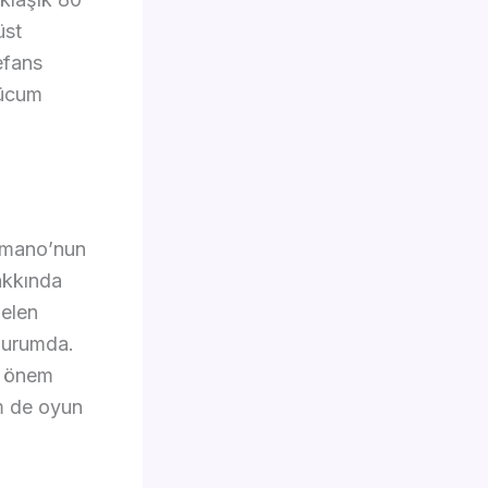
üst
efans
hücum
Romano’nun
akkında
gelen
 durumda.
ği önem
m de oyun