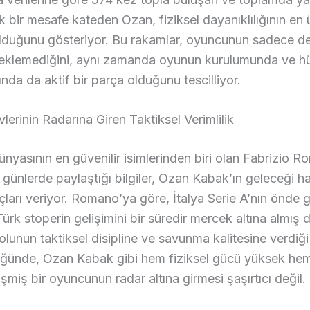
ik bir mesafe kateden Ozan, fiziksel dayanıklılığının en 
lduğunu gösteriyor. Bu rakamlar, oyuncunun sadece d
beklemediğini, aynı zamanda oyunun kurulumunda ve 
ında da aktif bir parça olduğunu tescilliyor.
vlerinin Radarına Giren Taktiksel Verimlilik
ünyasının en güvenilir isimlerinden biri olan Fabrizio 
 günlerde paylaştığı bilgiler, Ozan Kabak’ın geleceği h
çları veriyor. Romano’ya göre, İtalya Serie A’nın önde 
 Türk stoperin gelişimini bir süredir mercek altına almış
bolunun taktiksel disipline ve savunma kalitesine verdi
ğünde, Ozan Kabak gibi hem fiziksel gücü yüksek he
işmiş bir oyuncunun radar altına girmesi şaşırtıcı değil.