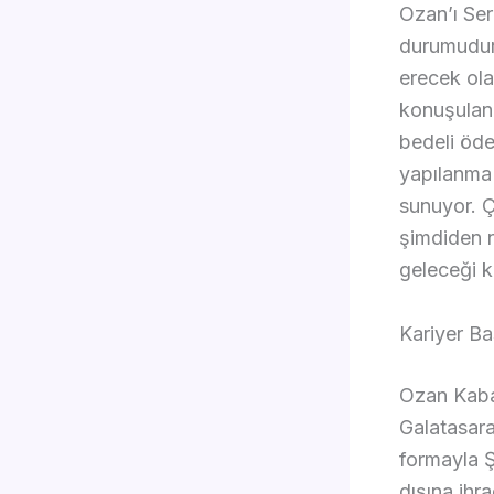
Ozan’ı Ser
durumudur.
erecek ola
konuşulan 
bedeli öde
yapılanma i
sunuyor. Ç
şimdiden n
geleceği 
Kariyer Ba
Ozan Kabak
Galatasara
formayla Ş
dışına ihr