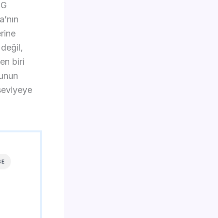
SG
a’nın
rine
değil,
en biri
cunun
seviyeye
SE