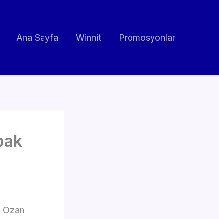
Ana Sayfa
Winnit
Promosyonlar
bak
n Ozan