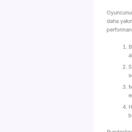
Oyuncunun 
daha yakı
performansı
B
a
S
s
M
e
H
b
Bundesliga