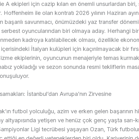
ie A ekipleri için cazip kılan en önemli unsurlardan biri
 Hoffenheim ile olan kontratı 2026 yılının Haziran ayı
n başarılı savunmacı, önümüzdeki yaz transfer dönemi
serbest oyuncularından biri olmaya aday. Herhangi bir
nmeden kadroya katılabilecek olması, özellikle ekono
çerisindeki İtalyan kulüpleri için kaçırılmayacak bir fırs
izme ekiplerinin, oyuncunun menajeriyle temas kurmak
abız yokladığı ve sezon sonunda resmi tekliflerin mas
konuşuluyor.
samakları: İstanbul’dan Avrupa’nın Zirvesine
’ın futbol yolculuğu, azim ve erken gelen başarının hi
y altyapısında yetişen ve henüz çok genç yaşta sarı-kır
ampiyonlar Ligi tecrübesi yaşayan Ozan, Türk futbolu
aç ettiği en değerli yeteneklerden biri oldu. Kariyerinin