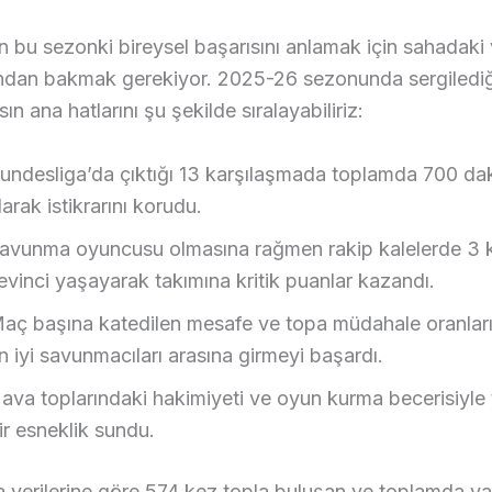
bu sezonki bireysel başarısını anlamak için sahadaki v
ndan bakmak gerekiyor. 2025-26 sezonunda sergilediğ
n ana hatlarını şu şekilde sıralayabiliriz:
undesliga’da çıktığı 13 karşılaşmada toplamda 700 da
larak istikrarını korudu.
avunma oyuncusu olmasına rağmen rakip kalelerde 3 
evinci yaşayarak takımına kritik puanlar kazandı.
aç başına katedilen mesafe ve topa müdahale oranları
n iyi savunmacıları arasına girmeyi başardı.
ava toplarındaki hakimiyeti ve oyun kurma becerisiyle 
ir esneklik sundu.
 verilerine göre 574 kez topla buluşan ve toplamda ya