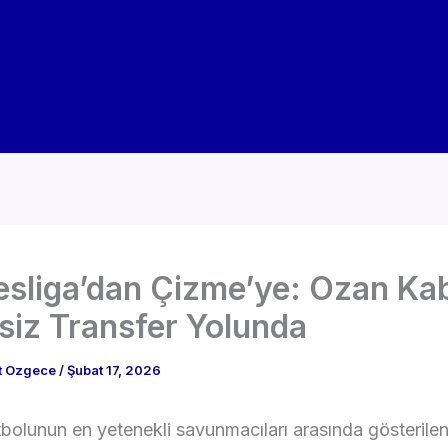
sliga’dan Çizme’ye: Ozan Ka
siz Transfer Yolunda
t Ozgece
/
Şubat 17, 2026
bolunun en yetenekli savunmacıları arasında gösterile