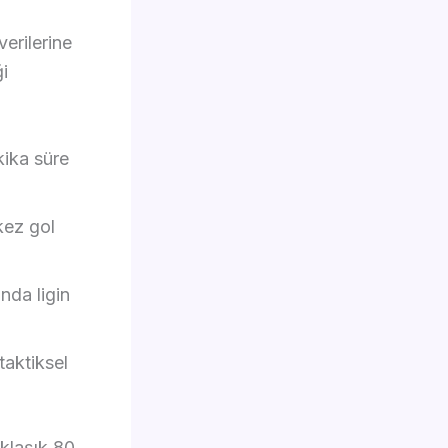
erilerine
i
kika süre
kez gol
nda ligin
taktiksel
klaşık 80