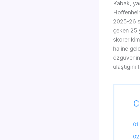
Kabak, yaş
Hoffenheim
2025-26 se
çeken 25 y
skorer kim
haline gel
özgüvenini
ulaştığını
C