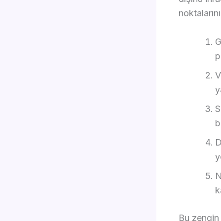
noktaları
G
p
V
y
S
b
D
y
N
k
Bu zengin