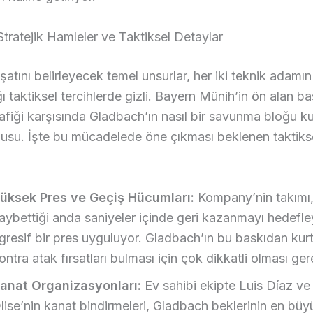
tratejik Hamleler ve Taktiksel Detaylar
şatını belirleyecek temel unsurlar, her iki teknik adamı
ı taktiksel tercihlerde gizli. Bayern Münih’in ön alan ba
trafiği karşısında Gladbach’ın nasıl bir savunma bloğu k
usu. İşte bu mücadelede öne çıkması beklenen taktiks
üksek Pres ve Geçiş Hücumları:
Kompany’nin takımı,
aybettiği anda saniyeler içinde geri kazanmayı hedefl
gresif bir pres uyguluyor. Gladbach’ın bu baskıdan kur
ontra atak fırsatları bulması için çok dikkatli olması ge
anat Organizasyonları:
Ev sahibi ekipte Luis Díaz ve
lise’nin kanat bindirmeleri, Gladbach beklerinin en büy