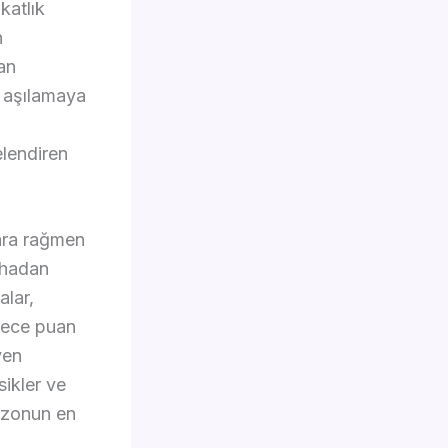
katlık
n
an
 aşılamaya
elendiren
lara rağmen
ahadan
alar,
adece puan
ven
ikler ve
sezonun en