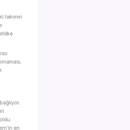
ki takımın
e
ehlike
rosu
opmaması,
r.
 bağlıyor.
ın
oldu.
ern’in en