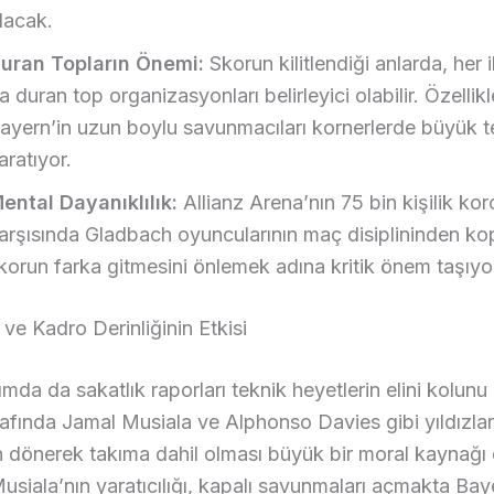
lacak.
uran Topların Önemi:
Skorun kilitlendiği anlarda, her i
a duran top organizasyonları belirleyici olabilir. Özellikl
ayern’in uzun boylu savunmacıları kornerlerde büyük t
aratıyor.
ental Dayanıklılık:
Allianz Arena’nın 75 bin kişilik ko
arşısında Gladbach oyuncularının maç disiplininden k
korun farka gitmesini önlemek adına kritik önem taşıyo
 ve Kadro Derinliğinin Etkisi
ımda da sakatlık raporları teknik heyetlerin elini kolunu
afında Jamal Musiala ve Alphonso Davies gibi yıldızlar
n dönerek takıma dahil olması büyük bir moral kaynağı 
Musiala’nın yaratıcılığı, kapalı savunmaları açmakta Bay