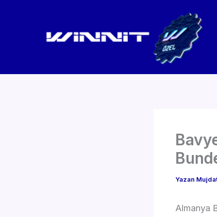
İçeriğe
atla
Bavye
Bunde
Yazan
Mujda
Almanya B