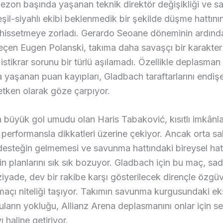
Sezon başında yaşanan teknik direktör değişikliği ve sa
şil-siyahlı ekibi beklenmedik bir şekilde düşme hattını
ı hissetmeye zorladı. Gerardo Seoane döneminin ardınd
çen Eugen Polanski, takıma daha savaşçı bir karakter
 istikrar sorunu bir türlü aşılamadı. Özellikle deplasman
 yaşanan puan kayıpları, Gladbach taraftarlarını endiş
tken olarak göze çarpıyor.
 büyük gol umudu olan Haris Tabaković, kısıtlı imkân
i performansla dikkatleri üzerine çekiyor. Ancak orta s
esteğin gelmemesi ve savunma hattındaki bireysel hat
in planlarını sık sık bozuyor. Gladbach için bu maç, s
iyade, dev bir rakibe karşı gösterilecek dirençle özgü
açı niteliği taşıyor. Takımın savunma kurgusundaki eks
cuların yokluğu, Allianz Arena deplasmanını onlar için 
ı haline getiriyor.