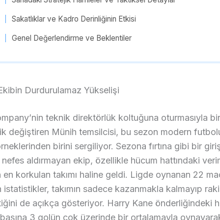
Sakatlıklar ve Kadro Derinliğinin Etkisi
Genel Değerlendirme ve Beklentiler
Ekibin Durdurulamaz Yükselişi
mpany’nin teknik direktörlük koltuğuna oturmasıyla bir
ik değiştiren Münih temsilcisi, bu sezon modern futbol
örneklerinden birini sergiliyor. Sezona fırtına gibi bir gir
e nefes aldırmayan ekip, özellikle hücum hattındaki verim
 en korkulan takımı haline geldi. Ligde oynanan 22 m
n istatistikler, takımın sadece kazanmakla kalmayıp raki
iğini de açıkça gösteriyor. Harry Kane önderliğindeki
 başına 3 golün çok üzerinde bir ortalamayla oynayarak