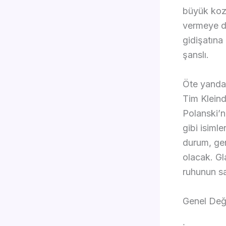
büyük koz
vermeye d
gidişatın
şanslı.
Öte yandan
Tim Kleind
Polanski’n
gibi isimle
durum, ge
olacak. Gl
ruhunun sa
Genel Değe