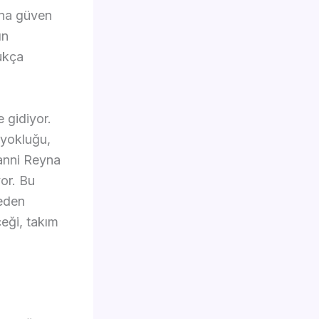
ına güven
ın
ukça
 gidiyor.
 yokluğu,
vanni Reyna
yor. Bu
eden
eği, takım