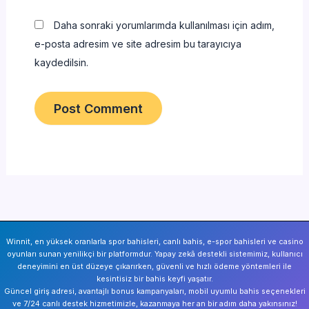
Daha sonraki yorumlarımda kullanılması için adım,
e-posta adresim ve site adresim bu tarayıcıya
kaydedilsin.
Winnit, en yüksek oranlarla spor bahisleri, canlı bahis, e-spor bahisleri ve casino
oyunları sunan yenilikçi bir platformdur. Yapay zekâ destekli sistemimiz, kullanıcı
deneyimini en üst düzeye çıkarırken, güvenli ve hızlı ödeme yöntemleri ile
kesintisiz bir bahis keyfi yaşatır.
Güncel giriş adresi, avantajlı bonus kampanyaları, mobil uyumlu bahis seçenekleri
ve 7/24 canlı destek hizmetimizle, kazanmaya her an bir adım daha yakınsınız!