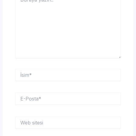
yazın..
İsim*
E-
Posta*
Web
sitesi