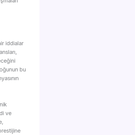
ışmaları
r iddialar
ansları,
eceğini
aloğunun bu
nyasının
nik
di ve
e,
restijine