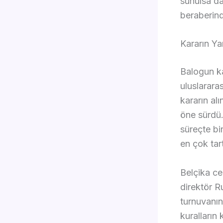
sunulsa da
beraberind
Kararın Yar
Balogun ka
uluslarara
kararın al
öne sürdü.
süreçte bi
en çok tart
Belçika ce
direktör R
turnuvanın
kuralların