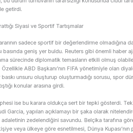
, bu durum turnuvanın tarafsızlığı konusunda ciddi tart
e getirdi.
attığı Siyasi ve Sportif Tartışmalar
rarının sadece sportif bir değerlendirme olmadığına dai
sı basında geniş yer buldu. Reuters gibi önemli haber aj
ınma sürecinde diplomatik temasların etkili olmuş olabil
 Özellikle ABD Başkanı’nın FIFA yönetimiyle olan diy
r baskı unsuru oluşturup oluşturmadığı sorusu, spor dü
ıştığı konular arasına girdi.
phesi ise bu karara oldukça sert bir tepki gösterdi. Tek
udi Garcia, yapılan açıklamayı bir şaka olarak nitelendir
 adaletinin zedelendiğini savundu. Belçika tarafına gör
 kişiye veya ülkeye göre esnetilmesi, Dünya Kupası’nın p