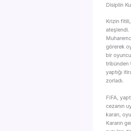
Disiplin K
Krizin fit
ateşlendi.
Muharemovi
görerek oy
bir oyuncu
tribünden
yaptığı iti
zorladı.
FIFA, yapt
cezanın uy
kararı, oy
Kararın ge