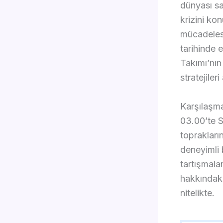
dünyası sa
krizini ko
mücadelesi
tarihinde 
Takımı’nın
stratejiler
Karşılaşm
03.00’te S
toprakları
deneyimli 
tartışmala
hakkındaki
nitelikte.