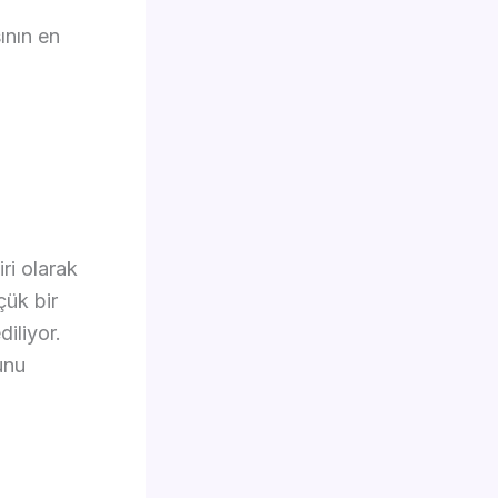
ının en
ri olarak
çük bir
iliyor.
unu