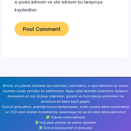
e-posta adresim ve site adresim bu tarayıcıya
kaydedilsin.
Winnit, en yüksek oranlarla spor bahisleri, canlı bahis, e-spor bahisleri ve casino
oyunları sunan yenilikçi bir platformdur. Yapay zekâ destekli sistemimiz, kullanıcı
deneyimini en üst düzeye çıkarırken, güvenli ve hızlı ödeme yöntemleri ile
kesintisiz bir bahis keyfi yaşatır.
Güncel giriş adresi, avantajlı bonus kampanyaları, mobil uyumlu bahis seçenekleri
ve 7/24 canlı destek hizmetimizle, kazanmaya her an bir adım daha yakınsınız!
Yüksek oranlı bahisler
Hızlı para yatırma ve çekme işlemleri
Özel promosyonlar ve bonuslar