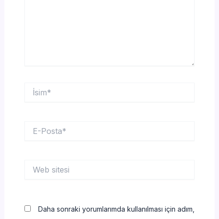
İsim*
E-
Posta*
Web
sitesi
Daha sonraki yorumlarımda kullanılması için adım,