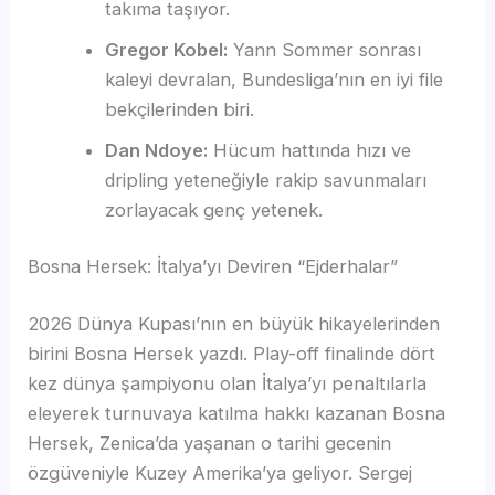
takıma taşıyor.
Gregor Kobel:
Yann Sommer sonrası
kaleyi devralan, Bundesliga’nın en iyi file
bekçilerinden biri.
Dan Ndoye:
Hücum hattında hızı ve
dripling yeteneğiyle rakip savunmaları
zorlayacak genç yetenek.
Bosna Hersek: İtalya’yı Deviren “Ejderhalar”
2026 Dünya Kupası’nın en büyük hikayelerinden
birini Bosna Hersek yazdı. Play-off finalinde dört
kez dünya şampiyonu olan İtalya’yı penaltılarla
eleyerek turnuvaya katılma hakkı kazanan Bosna
Hersek, Zenica’da yaşanan o tarihi gecenin
özgüveniyle Kuzey Amerika’ya geliyor. Sergej