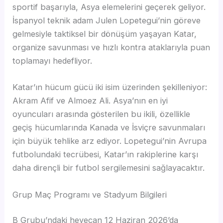
sportif başarıyla, Asya elemelerini geçerek geliyor.
İspanyol teknik adam Julen Lopetegui’nin göreve
gelmesiyle taktiksel bir dönüşüm yaşayan Katar,
organize savunması ve hızlı kontra ataklarıyla puan
toplamayı hedefliyor.
Katar’ın hücum gücü iki isim üzerinden şekilleniyor:
Akram Afif ve Almoez Ali. Asya’nın en iyi
oyuncuları arasında gösterilen bu ikili, özellikle
geçiş hücumlarında Kanada ve İsviçre savunmaları
için büyük tehlike arz ediyor. Lopetegui’nin Avrupa
futbolundaki tecrübesi, Katar’ın rakiplerine karşı
daha dirençli bir futbol sergilemesini sağlayacaktır.
Grup Maç Programı ve Stadyum Bilgileri
B Grubu’ndaki heyecan 12 Haziran 2026’da